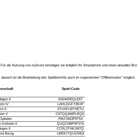
n. Für die Nutzung von nuScore benötigen sie lediglich Ihr Smartphone und einen aktuellen B
 danach ist die Bearbeitung des Spielberichts auch im sogenannten "Offlinemodus" möglich.
nnschaft
Spiel-Code
ldgen II
4X644DEQLE6T
eim IV
LAHLDGFY3RJP
h II
XTUXFU9THETU
eim V
C6TQQAWPLRQG
 Opladen
PMJ7A63P9T5X
-Ostheim II
QUQZXMP4P37A
ngen II
CCRL3THKJW7Q
nd Bürrig
LWE67YQUGREA