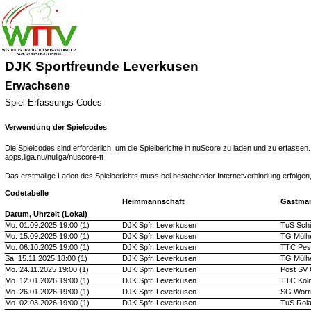
DJK Sportfreunde Leverkusen
Erwachsene
Spiel-Erfassungs-Codes
Verwendung der Spielcodes
Die Spielcodes sind erforderlich, um die Spielberichte in nuScore zu laden und zu erfasse
apps.liga.nu/nuliga/nuscore-tt
Das erstmalige Laden des Spielberichts muss bei bestehender Internetverbindung erfolgen,
Codetabelle
Heimmannschaft
Gastma
Datum, Uhrzeit (Lokal)
Mo. 01.09.2025 19:00 (1)
DJK Spfr. Leverkusen
TuS Schi
Mo. 15.09.2025 19:00 (1)
DJK Spfr. Leverkusen
TG Mülh
Mo. 06.10.2025 19:00 (1)
DJK Spfr. Leverkusen
TTC Pesc
Sa. 15.11.2025 18:00 (1)
DJK Spfr. Leverkusen
TG Mülh
Mo. 24.11.2025 19:00 (1)
DJK Spfr. Leverkusen
Post SV
Mo. 12.01.2026 19:00 (1)
DJK Spfr. Leverkusen
TTC Köln
Mo. 26.01.2026 19:00 (1)
DJK Spfr. Leverkusen
SG Worri
Mo. 02.03.2026 19:00 (1)
DJK Spfr. Leverkusen
TuS Rola