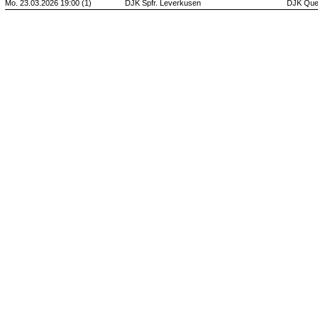
Mo. 23.03.2026 19:00 (1)
DJK Spfr. Leverkusen
DJK Quet